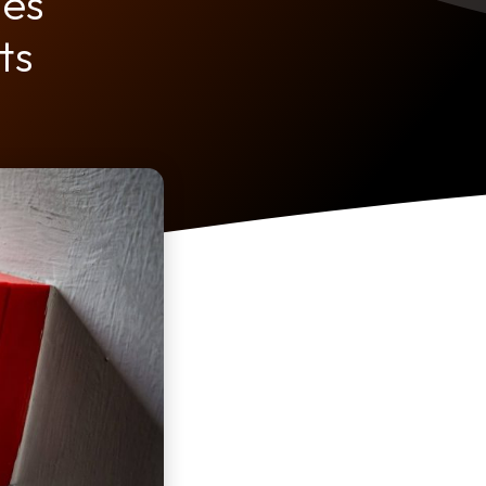
Des
ts