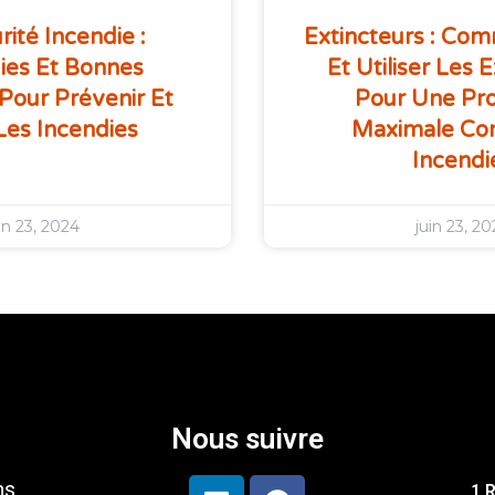
rité Incendie :
Extincteurs : Com
ies Et Bonnes
Et Utiliser Les 
Pour Prévenir Et
Pour Une Pro
Les Incendies
Maximale Con
Incendi
in 23, 2024
juin 23, 2
Nous suivre
ns
1 R