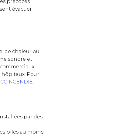
nes précoces
ssent évacuer
, de chaleur ou
rme sonore et
, commerciaux,
es hôpitaux. Pour
à
CCINCENDIE
.
nstallées par des
les piles au moins