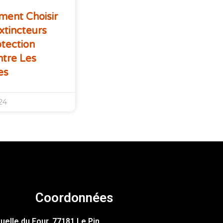
ment Choisir
Extincteurs
tection
tre Les
es
024
Coordonnées
uelle du Four, 77181 Le Pin