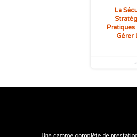
La Sécu
Stratég
Pratiques 
Gérer 
ju
Une gamme complète de prestatio