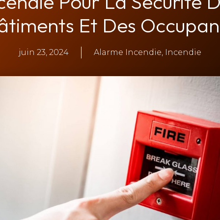
cendie Pour La Sécurité 
âtiments Et Des Occupan
juin 23, 2024
Alarme Incendie
,
Incendie