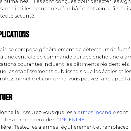
es humaines. Elles sont conçues pour détecter les sig
ssant ainsi les occupants d’un bâtiment afin qu’ils pui
toute sécurité.
plications
die se compose généralement de détecteurs de fumée
s à une centrale de commande qui déclenche une ala
ications courantes incluent les bâtiments résidentiels
 que les établissements publics tels que les écoles et l
professionnelle et conforme, vous pouvez faire appel 
tuer
sionnelle
: Assurez-vous que les
alarmes incendie
sont i
rtifiés comme ceux de
CCINCENDIE
.
lière
: Testez les alarmes régulièrement et remplacez 