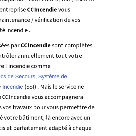
’entreprise
CCIncendie
vous
intenance / vérification de vos
é incendie .
sées par
CCIncendie
sont complètes .
ontrôler annuellement tout votre
tre l’incendie comme
ocs de Secours
,
Système de
(SSI)
Mais le service ne
 Incendie
.
que CCIncendie vous accompagnera
s vos travaux pour vous permettre de
é votre bâtiment, là encore avec un
cis et parfaitement adapté à chaque