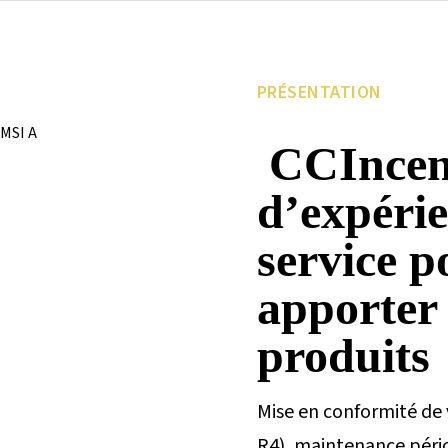
PRÉSENTATION
CCIncend
d’expérie
service p
apporter l
produits
Mise en conformité de
R4), maintenance pério