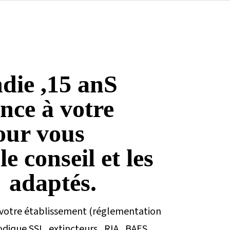
ie ,15 anS
nce à votre
our vous
e conseil et les
 adaptés.
 votre établissement (réglementation
dique SSI , extincteurs , RIA , BAES …