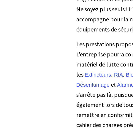
Ne soyez plus seuls ! L
accompagne pour la ma
équipements de sécurit
Les prestations propo
L’entreprise pourra c
matériel de lutte con
les
Extincteurs
,
RIA
,
Bl
Désenfumage
et
Alarme
s’arrête pas là, puis
également lors de tou
remettre en conformit
cahier des charges pré